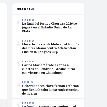
RECIENTES
1
DEPORTES
La final del torneo Clausura 2026 se
jugará en el Estadio Único de La
Plata
2
DEPORTES
Messi brilla con doblete en el triunfo
del Inter Miami contra Atlético San
Luis en la Leagues Cup
3
DEPORTES
Carlos María Zárate avanza a
cuartos en Londrina; Meabe inicia
con victoria en Chacabuco
4
POLÍTICA
Gobernadores clave frenan reforma
que flexibilizaba la extranjerización
de tierras
5
DEPORTES
La familia Amaya y su camino en el