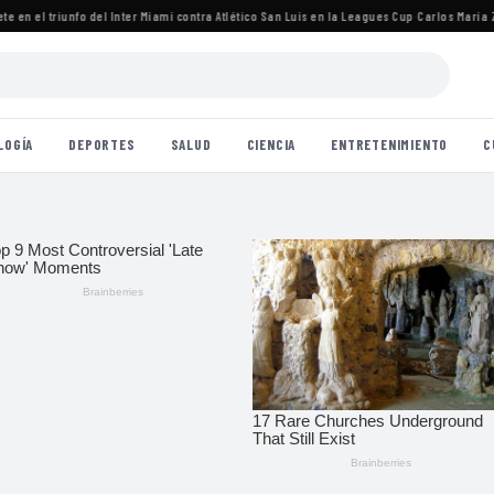
en el triunfo del Inter Miami contra Atlético San Luis en la Leagues Cup
·
Carlos María Zára
LOGÍA
DEPORTES
SALUD
CIENCIA
ENTRETENIMIENTO
C