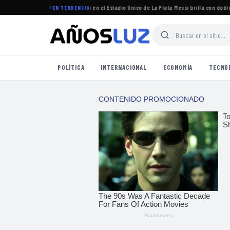
 torneo Clausura 2026 se jugará en el Estadio Único de La Plata
·
Messi brilla con doblete 
EN TENDENCIA
POLÍTICA
INTERNACIONAL
ECONOMÍA
TECNO