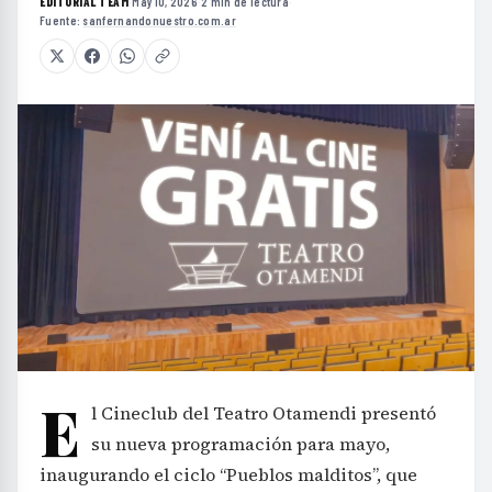
EDITORIAL TEAM
·
May 10, 2026
·
2 min de lectura
·
Fuente:
sanfernandonuestro.com.ar
E
l Cineclub del Teatro Otamendi presentó
su nueva programación para mayo,
inaugurando el ciclo “Pueblos malditos”, que