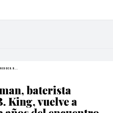
CO DE B. B....
man, baterista
B. King, vuelve a
3 años del encuentro