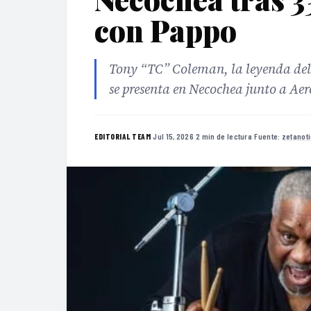
con Pappo
Tony “TC” Coleman, la leyenda del
se presenta en Necochea junto a Ae
·
Jul 15, 2026
·
2 min de lectura
·
Fuente:
zetanot
EDITORIAL TEAM