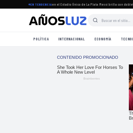
torneo Clausura 2026 se jugará en el Estadio Único de La Plata
·
Messi brilla con doblete en
EN TENDENCIA
POLÍTICA
INTERNACIONAL
ECONOMÍA
TECNO