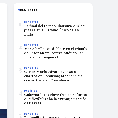
RECIENTES
1
DEPORTES
La final del torneo Clausura 2026 se
jugará en el Estadio Único de La
Plata
2
DEPORTES
Messi brilla con doblete en el triunfo
del Inter Miami contra Atlético San
Luis en la Leagues Cup
3
DEPORTES
Carlos María Zárate avanza a
cuartos en Londrina; Meabe inicia
con victoria en Chacabuco
4
POLÍTICA
Gobernadores clave frenan reforma
que flexibilizaba la extranjerización
de tierras
5
DEPORTES
La familia Amaya y su camino en el