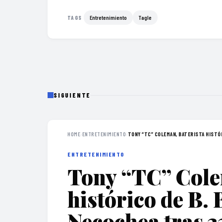
Entretenimiento
Tagle
TAGS
SIGUIENTE
HOME
›
ENTRETENIMIENTO
›
TONY “TC” COLEMAN, BATERISTA HISTÓRI
ENTRETENIMIENTO
Tony “TC” Cole
histórico de B. 
Necochea tras 3