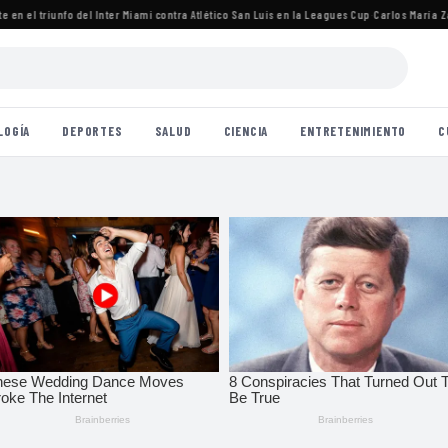
 el triunfo del Inter Miami contra Atlético San Luis en la Leagues Cup
·
Carlos María Zárat
LOGÍA
DEPORTES
SALUD
CIENCIA
ENTRETENIMIENTO
C