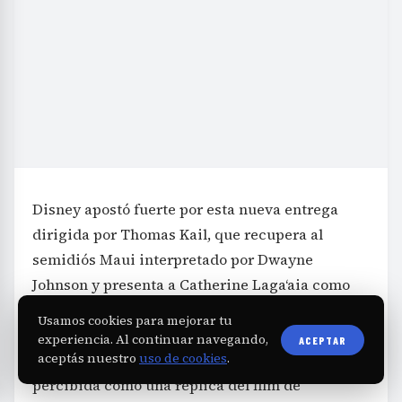
Disney apostó fuerte por esta nueva entrega
dirigida por Thomas Kail, que recupera al
semidiós Maui interpretado por Dwayne
Johnson y presenta a Catherine Lagaʻaia como
Moana. Aunque la actuación de Lagaʻaia ha
Usamos cookies para mejorar tu
recibido comentarios positivos, la película fue
experiencia. Al continuar navegando,
ACEPTAR
aceptás nuestro
uso de cookies
.
criticada por su falta de innovación y por ser
percibida como una réplica del film de