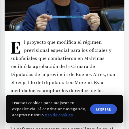
E
l proyecto que modifica el régimen
previsional especial para los oficiales y
suboficiales que combatieron en Malvinas
recibió la aprobación de la Cámara de
Diputados de la provincia de Buenos Aires, con
el respaldo del diputado Leo Moreno. Esta
medida busca ampliar los derechos de los
excombatientes y reafirma el reconocimiento
Usamos cookies para mejorar tu
estatal hacia quienes defendieron la soberanía
experiencia. Al continuar navegando,
ACEPTAR
nacional en 1982.
aceptás nuestro
uso de cookies
.
La reforma representa una actualización en el