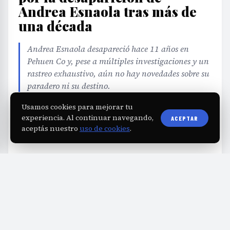
Andrea Esnaola tras más de
una década
Andrea Esnaola desapareció hace 11 años en
Pehuen Co y, pese a múltiples investigaciones y un
rastreo exhaustivo, aún no hay novedades sobre su
paradero ni su destino.
Usamos cookies para mejorar tu
EDITORIAL TEAM
·
Jul 15, 2026
·
2 min de lectura
·
Fuente:
mega975.com.ar
experiencia. Al continuar navegando,
ACEPTAR
aceptás nuestro
uso de cookies
.