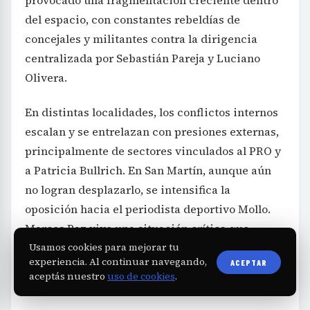
del espacio, con constantes rebeldías de
concejales y militantes contra la dirigencia
centralizada por Sebastián Pareja y Luciano
Olivera.
En distintas localidades, los conflictos internos
escalan y se entrelazan con presiones externas,
principalmente de sectores vinculados al PRO y
a Patricia Bullrich. En San Martín, aunque aún
no logran desplazarlo, se intensifica la
oposición hacia el periodista deportivo Mollo.
Marcos Paz vive una situación crítica que
dirigentes locales califican de “polvorín”, reflejo
Usamos cookies para mejorar tu
experiencia. Al continuar navegando,
ACEPTAR
de las tensiones internas y la falta de acuerdos
aceptás nuestro
uso de cookies
.
estables.