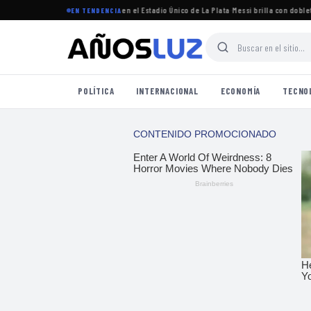
torneo Clausura 2026 se jugará en el Estadio Único de La Plata
·
Messi brilla con doblete e
EN TENDENCIA
POLÍTICA
INTERNACIONAL
ECONOMÍA
TECNO