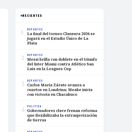
RECIENTES
1
DEPORTES
La final del torneo Clausura 2026 se
jugará en el Estadio Único de La
Plata
2
DEPORTES
Messi brilla con doblete en el triunfo
del Inter Miami contra Atlético San
Luis en la Leagues Cup
3
DEPORTES
Carlos María Zárate avanza a
cuartos en Londrina; Meabe inicia
con victoria en Chacabuco
4
POLÍTICA
Gobernadores clave frenan reforma
que flexibilizaba la extranjerización
de tierras
DEPORTES