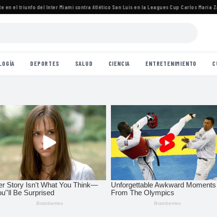
n el triunfo del Inter Miami contra Atlético San Luis en la Leagues Cup
·
Carlos María Zára
LOGÍA
DEPORTES
SALUD
CIENCIA
ENTRETENIMIENTO
C