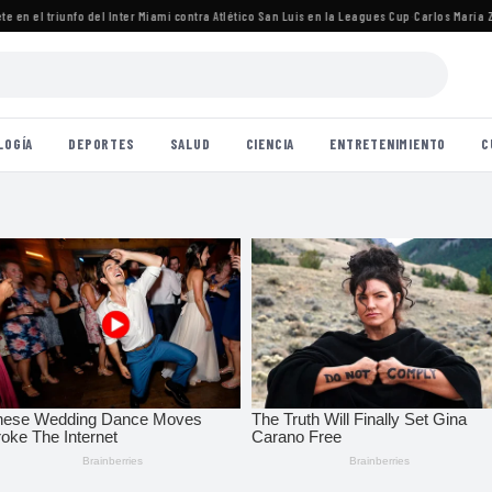
n el triunfo del Inter Miami contra Atlético San Luis en la Leagues Cup
·
Carlos María Zára
LOGÍA
DEPORTES
SALUD
CIENCIA
ENTRETENIMIENTO
C