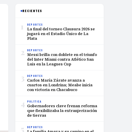
RECIENTES
1
DEPORTES
La final del torneo Clausura 2026 se
jugará en el Estadio Único de La
Plata
2
DEPORTES
Messi brilla con doblete en el triunfo
del Inter Miami contra Atlético San
Luis en la Leagues Cup
3
DEPORTES
Carlos María Zárate avanza a
cuartos en Londrina; Meabe inicia
con victoria en Chacabuco
4
POLÍTICA
Gobernadores clave frenan reforma
que flexibilizaba la extranjerización
de tierras
5
DEPORTES
La familia Amaya y su camino en el