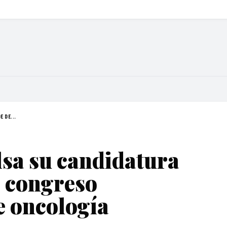
 DE...
a su candidatura
e congreso
e oncología