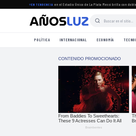
 torneo Clausura 2026 se jugará en el Estadio Único de La Plata
·
Messi brilla con doblete e
EN TENDENCIA
POLÍTICA
INTERNACIONAL
ECONOMÍA
TECNO