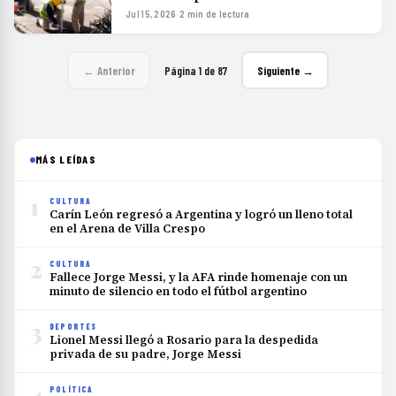
Jul 15, 2026
·
2 min de lectura
← Anterior
Página 1 de 87
Siguiente →
MÁS LEÍDAS
1
CULTURA
Carín León regresó a Argentina y logró un lleno total
en el Arena de Villa Crespo
2
CULTURA
Fallece Jorge Messi, y la AFA rinde homenaje con un
minuto de silencio en todo el fútbol argentino
3
DEPORTES
Lionel Messi llegó a Rosario para la despedida
privada de su padre, Jorge Messi
4
POLÍTICA