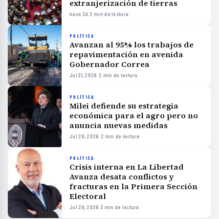
extranjerización de tierras
hace 3d
·
2 min de lectura
POLÍTICA
Avanzan al 95% los trabajos de
repavimentación en avenida
Gobernador Correa
Jul 31, 2026
·
2 min de lectura
POLÍTICA
Milei defiende su estrategia
económica para el agro pero no
anuncia nuevas medidas
Jul 26, 2026
·
2 min de lectura
POLÍTICA
Crisis interna en La Libertad
Avanza desata conflictos y
fracturas en la Primera Sección
Electoral
Jul 26, 2026
·
3 min de lectura