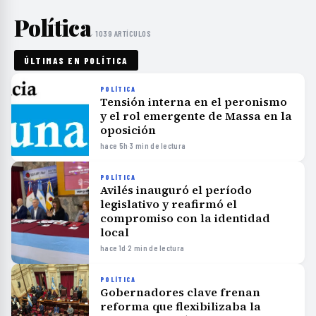
Política
· 1039 ARTÍCULOS
ÚLTIMAS EN POLÍTICA
POLÍTICA
Tensión interna en el peronismo
y el rol emergente de Massa en la
oposición
hace 5h
·
3 min de lectura
POLÍTICA
Avilés inauguró el período
legislativo y reafirmó el
compromiso con la identidad
local
hace 1d
·
2 min de lectura
POLÍTICA
Gobernadores clave frenan
reforma que flexibilizaba la