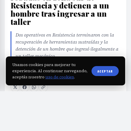
Resistencia y detienen a un
hombre tras ingresar a un
taller
Dos operativos en Resistencia terminaron con la
recuperación de herramientas sustraídas y la
detención de un hombre que ingresó ilegalmente a
un taller mecánico.
Usamos cookies para mejorar tu
experiencia. Al continuar navegando,
ACEPTAR
EDITORIAL TEAM
·
Jul 30, 2026
·
1 min de lectura
·
aceptás nuestro
uso de cookies
.
Fuente:
diarioprimeralinea.com.ar