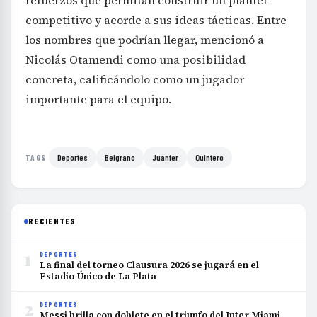
refuerzos que permitan construir un plantel
competitivo y acorde a sus ideas tácticas. Entre
los nombres que podrían llegar, mencionó a
Nicolás Otamendi como una posibilidad
concreta, calificándolo como un jugador
importante para el equipo.
Deportes
Belgrano
Juanfer
Quintero
TAGS
RECIENTES
1
DEPORTES
La final del torneo Clausura 2026 se jugará en el
Estadio Único de La Plata
2
DEPORTES
Messi brilla con doblete en el triunfo del Inter Miami