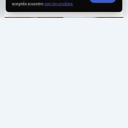
aceptás nuestro
uso de cookies
.
L
a morosidad en préstamos personales
marcó un nuevo máximo, con un
porcentaje de impagos que rozó el
15,9%
en
mayo, según datos oficiales del Banco Central de
la República Argentina (BCRA). Este indicador