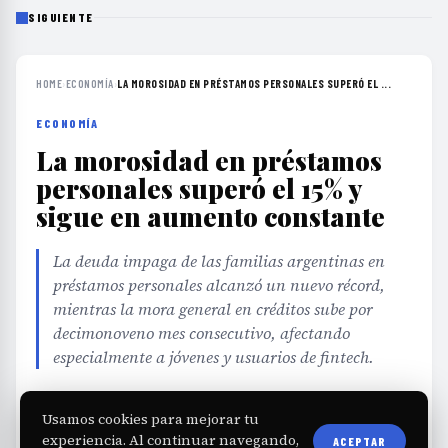
SIGUIENTE
HOME
›
ECONOMÍA
›
LA MOROSIDAD EN PRÉSTAMOS PERSONALES SUPERÓ EL ...
ECONOMÍA
La morosidad en préstamos
personales superó el 15% y
sigue en aumento constante
La deuda impaga de las familias argentinas en
préstamos personales alcanzó un nuevo récord,
mientras la mora general en créditos sube por
decimonoveno mes consecutivo, afectando
especialmente a jóvenes y usuarios de fintech.
EDITORIAL TEAM
·
Jul 25, 2026
·
3 min de lectura
·
Usamos cookies para mejorar tu
Fuente:
diarioprimeralinea.com.ar
experiencia. Al continuar navegando,
ACEPTAR