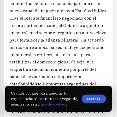
cambio trascendió la economía para abrir un
nuevo canal de negociación con Estados Unidos.
Tras el rescate financiero negociado con el
Tesoro norteamericano, el Gobierno argentino
encontró en el sector energético un activo clave
para fortalecer la alianza bilateral. Un acuerdo
marco entre ambos países incluye cooperación
en minerales críticos, una cláusula para
estabilizar el comercio global de soja, y la
reapertura de financiamiento por parte del
banco de exportación e importación
estadounidense a empresas argentinas del
sector público y privado.
Usamos cookies para mejorar tu
experiencia. Al continuar navegando,
ACEPTAR
Además, se avanzó en la renovación del vínculo
aceptás nuestro
uso de cookies
.
en el área nuclear mediante un nuevo acuerdo