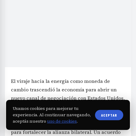
El viraje hacia la energía como moneda de
cambio trascendió la economía para abrir un
nuevo canal de negociación con Estados Unidos.
Tras el rescate financiero negociado con el
Usamos cookies para mejorar tu
Tesoro norteamericano, el Gobierno argentino
experiencia. Al continuar navegando,
ACEPTAR
aceptás nuestro
uso de cookies
.
encontró en el sector energético un activo clave
para fortalecer la alianza bilateral. Un acuerdo