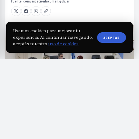
Fuente:
comunicaciontucuman.gob.ar
Usamos cookies para mejorar tu
experiencia. Al continuar navegando,
ACEPTAR
aceptás nuestro
uso de cookies
.
T
ucumán aspira a consolidarse como un
referente en la actualización científica en
oncología al postularse para ser sede de un
congreso multidisciplinario sobre salud y