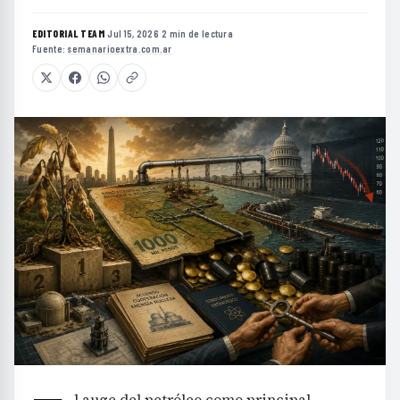
EDITORIAL TEAM
·
Jul 15, 2026
·
2 min de lectura
·
Fuente:
semanarioextra.com.ar
l auge del petróleo como principal