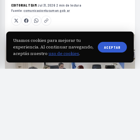
EDITORIAL TEAM
·
Jul 31, 2026
·
2 min de lectura
·
Fuente:
comunicaciontucuman.gob.ar
Usamos cookies para mejorar tu
experiencia. Al continuar navegando,
ACEPTAR
aceptás nuestro
uso de cookies
.
T
ucumán aspira a consolidarse como un
referente en la actualización científica en
oncología al postularse para ser sede de un