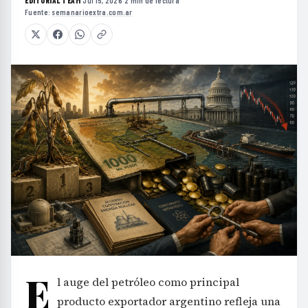
EDITORIAL TEAM
·
Jul 15, 2026
·
2 min de lectura
·
Fuente:
semanarioextra.com.ar
E
l auge del petróleo como principal
producto exportador argentino refleja una