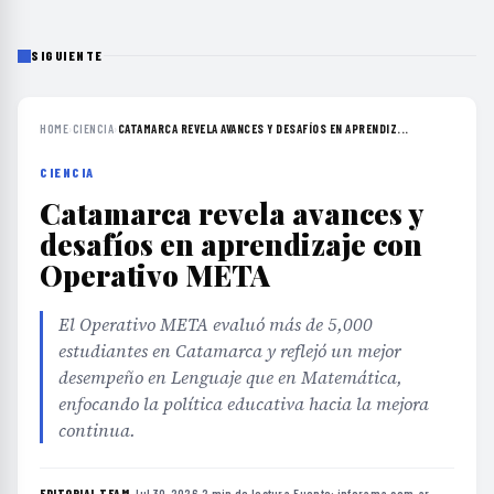
SIGUIENTE
HOME
›
CIENCIA
›
CATAMARCA REVELA AVANCES Y DESAFÍOS EN APRENDIZ...
CIENCIA
Catamarca revela avances y
desafíos en aprendizaje con
Operativo META
El Operativo META evaluó más de 5,000
estudiantes en Catamarca y reflejó un mejor
desempeño en Lenguaje que en Matemática,
enfocando la política educativa hacia la mejora
continua.
EDITORIAL TEAM
·
Jul 30, 2026
·
2 min de lectura
·
Fuente:
inforama.com.ar