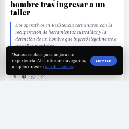
hombre tras ingresar a un
taller
Dos operativos en Resistencia terminaron con la
recuperación de herramientas sustraídas y la
detención de un hombre que ingresó ilegalmente a
un taller mecánico.
Usamos cookies para mejorar tu
experiencia. Al continuar navegando,
ACEPTAR
EDITORIAL TEAM
·
Jul 30, 2026
·
1 min de lectura
·
aceptás nuestro
uso de cookies
.
Fuente:
diarioprimeralinea.com.ar