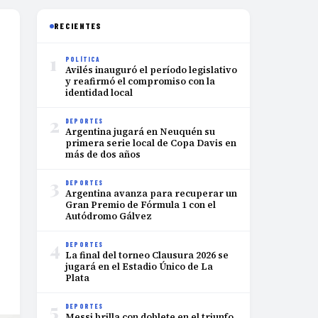
RECIENTES
1
POLÍTICA
Avilés inauguró el período legislativo
y reafirmó el compromiso con la
identidad local
2
DEPORTES
Argentina jugará en Neuquén su
primera serie local de Copa Davis en
más de dos años
3
DEPORTES
Argentina avanza para recuperar un
Gran Premio de Fórmula 1 con el
Autódromo Gálvez
4
DEPORTES
La final del torneo Clausura 2026 se
jugará en el Estadio Único de La
Plata
5
DEPORTES
Messi brilla con doblete en el triunfo