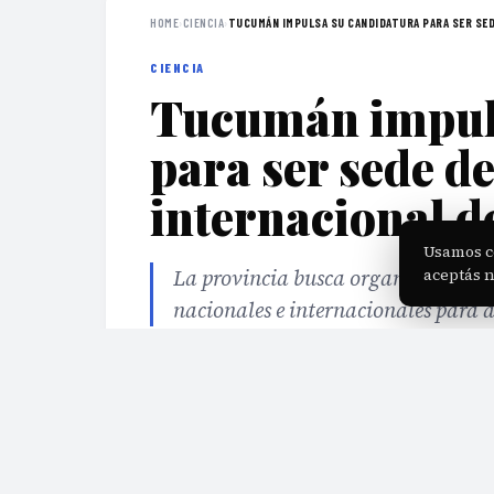
HOME
›
CIENCIA
›
TUCUMÁN IMPULSA SU CANDIDATURA PARA SER SEDE
CIENCIA
Tucumán impuls
para ser sede d
internacional d
Usamos c
La provincia busca organizar un en
aceptás 
nacionales e internacionales para 
·
Jul 31, 2026
·
2 min de lectura
·
Fuente:
comunic
EDITORIAL TEAM