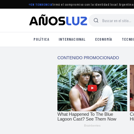
uró el período legislativo y reafirmó el compromiso con la identidad local
·
Argentina jug
EN TENDENCIA
POLÍTICA
INTERNACIONAL
ECONOMÍA
TECNO