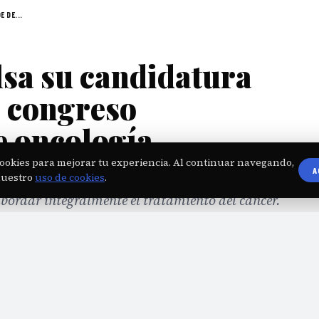
 DE...
a su candidatura
e congreso
e oncología
ookies para mejorar tu experiencia. Al continuar navegando,
A
cuentro multidisciplinario que reúna especialistas
nuestro
uso de cookies
.
abordar integralmente el tratamiento del cáncer.
aciontucuman.gob.ar