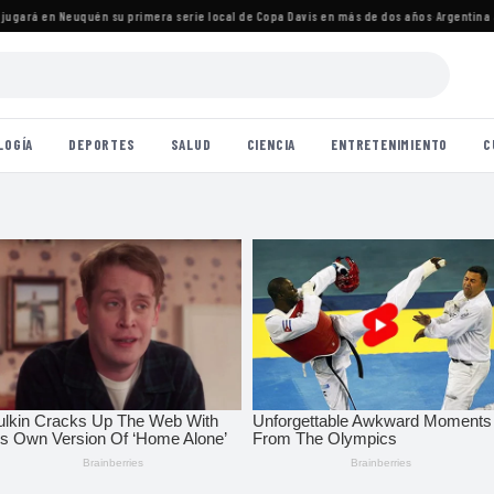
ará en Neuquén su primera serie local de Copa Davis en más de dos años
·
Argentina ava
LOGÍA
DEPORTES
SALUD
CIENCIA
ENTRETENIMIENTO
C