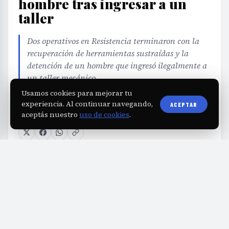
hombre tras ingresar a un
taller
Dos operativos en Resistencia terminaron con la
recuperación de herramientas sustraídas y la
detención de un hombre que ingresó ilegalmente a
un taller mecánico.
Usamos cookies para mejorar tu
experiencia. Al continuar navegando,
ACEPTAR
EDITORIAL TEAM
·
Jul 30, 2026
·
1 min de lectura
·
aceptás nuestro
uso de cookies
.
Fuente:
diarioprimeralinea.com.ar