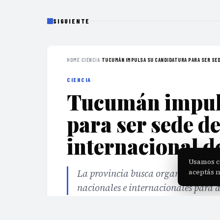
SIGUIENTE
HOME
›
CIENCIA
›
TUCUMÁN IMPULSA SU CANDIDATURA PARA SER SEDE
CIENCIA
Tucumán impuls
para ser sede d
internacional d
Usamos c
La provincia busca organizar un en
aceptás 
nacionales e internacionales para 