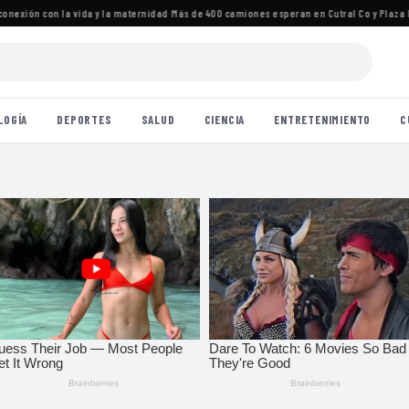
exión con la vida y la maternidad
·
Más de 400 camiones esperan en Cutral Co y Plaza Huin
LOGÍA
DEPORTES
SALUD
CIENCIA
ENTRETENIMIENTO
C