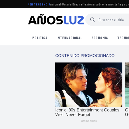
maya y su camino en el boxeo nacional
·
Úrsula Díaz reflexiona sobre la montaña y su con
EN TENDENCIA
POLÍTICA
INTERNACIONAL
ECONOMÍA
TECNO