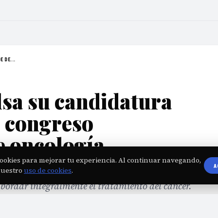
 DE...
a su candidatura
e congreso
e oncología
ookies para mejorar tu experiencia. Al continuar navegando,
A
cuentro multidisciplinario que reúna especialistas
nuestro
uso de cookies
.
abordar integralmente el tratamiento del cáncer.