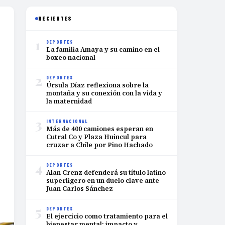
RECIENTES
1
DEPORTES
La familia Amaya y su camino en el
boxeo nacional
2
DEPORTES
Úrsula Díaz reflexiona sobre la
montaña y su conexión con la vida y
la maternidad
3
INTERNACIONAL
Más de 400 camiones esperan en
Cutral Co y Plaza Huincul para
cruzar a Chile por Pino Hachado
4
DEPORTES
Alan Crenz defenderá su título latino
superligero en un duelo clave ante
Juan Carlos Sánchez
5
DEPORTES
El ejercicio como tratamiento para el
bienestar mental: impacto y