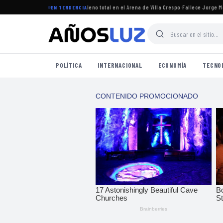
egresó a Argentina y logró un lleno total en el Arena de Villa Crespo
·
Fallece Jorge Messi,
EN TENDENCIA
POLÍTICA
INTERNACIONAL
ECONOMÍA
TECNO