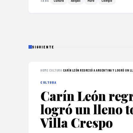
Cultura
Abigail
Muro
Colegio
TAGS
SIGUIENTE
HOME
›
CULTURA
›
CARÍN LEÓN REGRESÓ A ARGENTINA Y LOGRÓ UN LL
CULTURA
Carín León regr
logró un lleno t
Villa Crespo