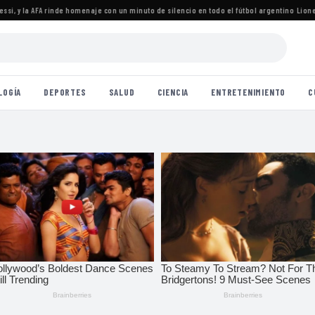
 y la AFA rinde homenaje con un minuto de silencio en todo el fútbol argentino
·
Lionel Me
LOGÍA
DEPORTES
SALUD
CIENCIA
ENTRETENIMIENTO
C