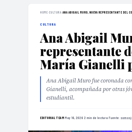
HOME
›
CULTURA
›
ANA ABIGAIL MURO, NUEVA REPRESENTANTE DEL CO
CULTURA
Ana Abigail Mu
representante d
María Gianelli 
Ana Abigail Muro fue coronada com
Gianelli, acompañada por otras jóv
estudiantil.
·
May 16, 2026
·
2 min de lectura
·
Fuente:
somosj
EDITORIAL TEAM