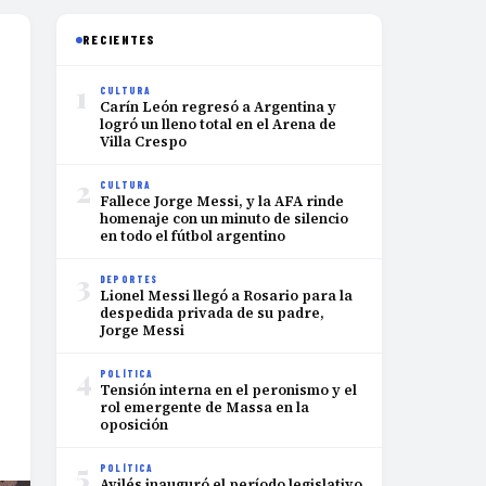
RECIENTES
1
CULTURA
Carín León regresó a Argentina y
logró un lleno total en el Arena de
Villa Crespo
2
CULTURA
Fallece Jorge Messi, y la AFA rinde
homenaje con un minuto de silencio
en todo el fútbol argentino
3
DEPORTES
Lionel Messi llegó a Rosario para la
despedida privada de su padre,
Jorge Messi
4
POLÍTICA
Tensión interna en el peronismo y el
rol emergente de Massa en la
oposición
5
POLÍTICA
Avilés inauguró el período legislativo