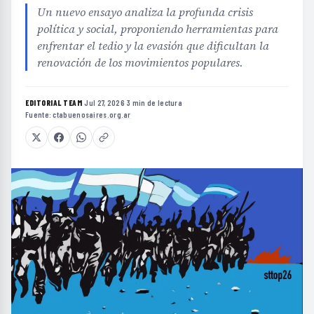
Un nuevo ensayo analiza la profunda crisis
política y social, proponiendo herramientas para
enfrentar el tedio y la evasión que dificultan la
renovación de los movimientos populares.
EDITORIAL TEAM
·
Jul 27, 2026
·
3 min de lectura
·
Fuente:
ctabuenosaires.org.ar