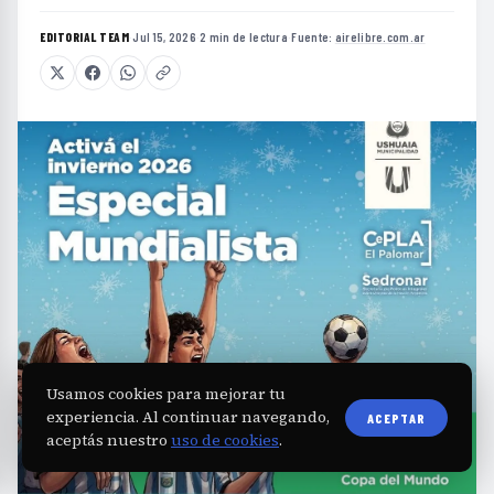
EDITORIAL TEAM
·
Jul 15, 2026
·
2 min de lectura
·
Fuente:
airelibre.com.ar
Usamos cookies para mejorar tu
experiencia. Al continuar navegando,
ACEPTAR
aceptás nuestro
uso de cookies
.