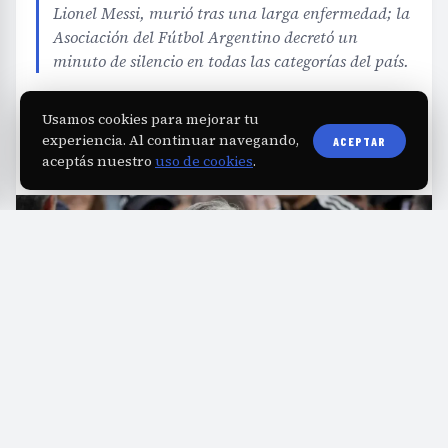
Lionel Messi, murió tras una larga enfermedad; la
Asociación del Fútbol Argentino decretó un
minuto de silencio en todas las categorías del país.
Usamos cookies para mejorar tu
EDITORIAL TEAM
·
Aug 9, 2026
·
2 min de lectura
·
Fuente:
filo.news
experiencia. Al continuar navegando,
ACEPTAR
aceptás nuestro
uso de cookies
.
orge Messi, empresario y representante de