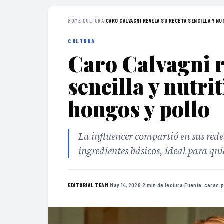
HOME
›
CULTURA
›
CARO CALVAGNI REVELA SU RECETA SENCILLA Y NUT
CULTURA
Caro Calvagni r
sencilla y nutri
hongos y pollo
La influencer compartió en sus redes
ingredientes básicos, ideal para qu
·
May 14, 2026
·
2 min de lectura
·
Fuente:
caras.p
EDITORIAL TEAM