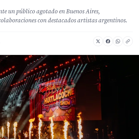
nte un público agotado en Buenos Aires,
olaboraciones con destacados artistas argentinos.
s