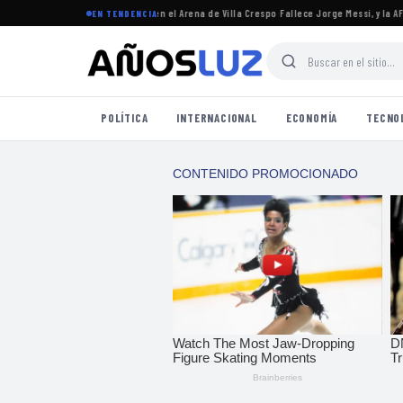
gentina y logró un lleno total en el Arena de Villa Crespo
·
Fallece Jorge Messi, y la AFA r
EN TENDENCIA
POLÍTICA
INTERNACIONAL
ECONOMÍA
TECNO