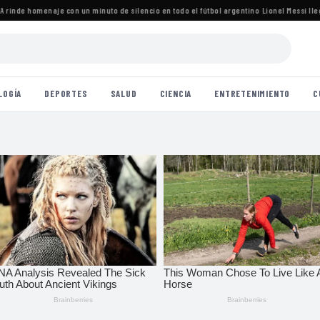
inde homenaje con un minuto de silencio en todo el fútbol argentino
·
Lionel Messi llegó 
LOGÍA
DEPORTES
SALUD
CIENCIA
ENTRETENIMIENTO
C