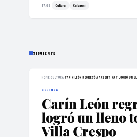
Cultura
Calvagni
TAGS
SIGUIENTE
HOME
›
CULTURA
›
CARÍN LEÓN REGRESÓ A ARGENTINA Y LOGRÓ UN LL
CULTURA
Carín León regr
logró un lleno t
Villa Crespo