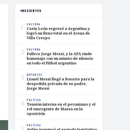
RECIENTES
1
CULTURA
Carín León regresó a Argentina y
logró un lleno total en el Arena de
Villa Crespo
2
CULTURA
Fallece Jorge Messi, y la AFA rinde
homenaje con un minuto de silencio
en todo el fútbol argentino
3
DEPORTES
Lionel Messi llegó a Rosario para la
despedida privada de su padre,
Jorge Messi
4
POLÍTICA
Tensión interna en el peronismo y el
rol emergente de Massa en la
oposición
5
POLÍTICA
Avilés inauguró el período legislativo