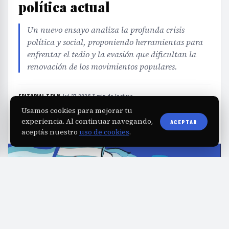
política actual
Un nuevo ensayo analiza la profunda crisis
política y social, proponiendo herramientas para
enfrentar el tedio y la evasión que dificultan la
renovación de los movimientos populares.
EDITORIAL TEAM
·
Jul 27, 2026
·
3 min de lectura
·
Fuente:
ctabuenosaires.org.ar
Usamos cookies para mejorar tu
experiencia. Al continuar navegando,
ACEPTAR
aceptás nuestro
uso de cookies
.