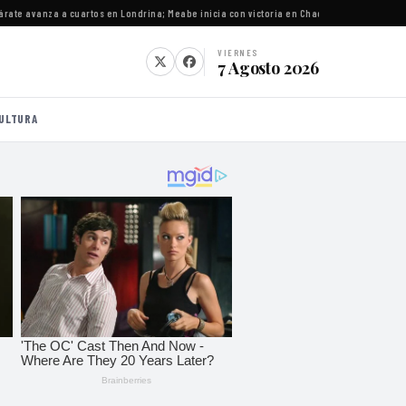
e avanza a cuartos en Londrina; Meabe inicia con victoria en Chacabuco
·
Gobernadores cl
VIERNES
7 Agosto 2026
ULTURA