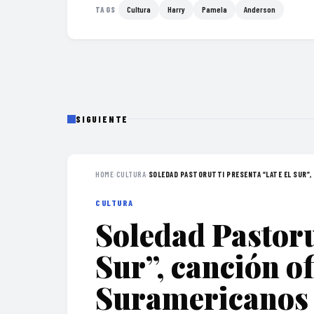
Cultura
Harry
Pamela
Anderson
TAGS
SIGUIENTE
HOME
›
CULTURA
›
SOLEDAD PASTORUTTI PRESENTA “LATE EL SUR”, 
CULTURA
Soledad Pastoru
Sur”, canción of
Suramericanos