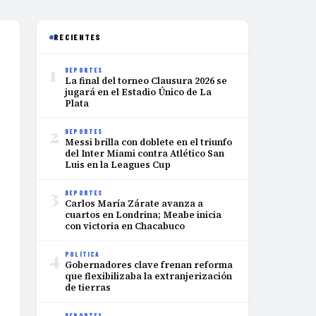
RECIENTES
1
DEPORTES
La final del torneo Clausura 2026 se
jugará en el Estadio Único de La
Plata
2
DEPORTES
Messi brilla con doblete en el triunfo
del Inter Miami contra Atlético San
Luis en la Leagues Cup
3
DEPORTES
Carlos María Zárate avanza a
cuartos en Londrina; Meabe inicia
con victoria en Chacabuco
4
POLÍTICA
Gobernadores clave frenan reforma
que flexibilizaba la extranjerización
de tierras
DEPORTES