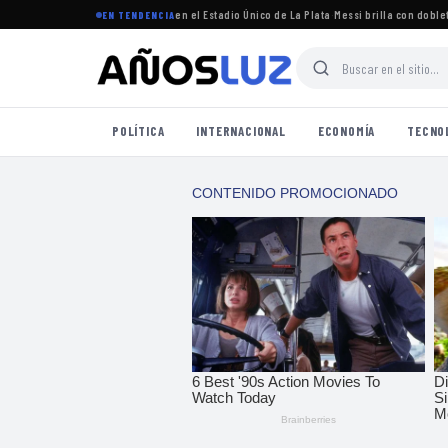
torneo Clausura 2026 se jugará en el Estadio Único de La Plata
·
Messi brilla con doblete en
EN TENDENCIA
POLÍTICA
INTERNACIONAL
ECONOMÍA
TECNO