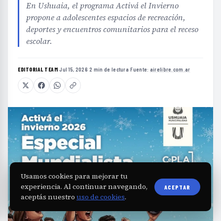
En Ushuaia, el programa Activá el Invierno
propone a adolescentes espacios de recreación,
deportes y encuentros comunitarios para el receso
escolar.
EDITORIAL TEAM
·
Jul 15, 2026
·
2 min de lectura
·
Fuente:
airelibre.com.ar
Usamos cookies para mejorar tu
experiencia. Al continuar navegando,
ACEPTAR
aceptás nuestro
uso de cookies
.