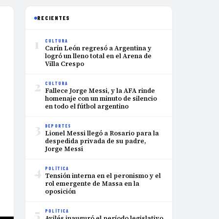
RECIENTES
1
CULTURA
Carín León regresó a Argentina y
logró un lleno total en el Arena de
Villa Crespo
2
CULTURA
Fallece Jorge Messi, y la AFA rinde
homenaje con un minuto de silencio
en todo el fútbol argentino
3
DEPORTES
Lionel Messi llegó a Rosario para la
despedida privada de su padre,
Jorge Messi
4
POLÍTICA
Tensión interna en el peronismo y el
rol emergente de Massa en la
oposición
5
POLÍTICA
Avilés inauguró el período legislativo