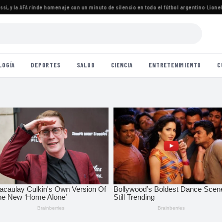
y la AFA rinde homenaje con un minuto de silencio en todo el fútbol argentino
·
Lionel Mes
LOGÍA
DEPORTES
SALUD
CIENCIA
ENTRETENIMIENTO
C