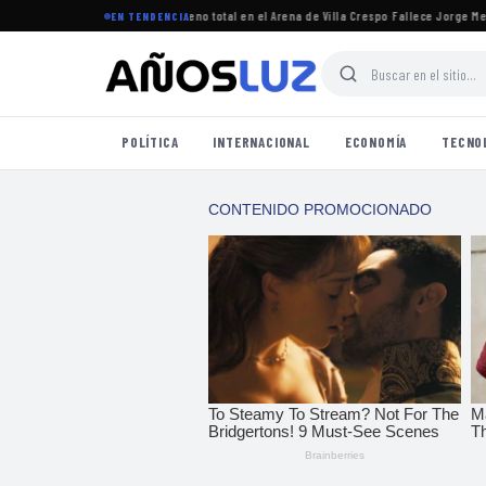
gresó a Argentina y logró un lleno total en el Arena de Villa Crespo
·
Fallece Jorge Messi, 
EN TENDENCIA
POLÍTICA
INTERNACIONAL
ECONOMÍA
TECNO