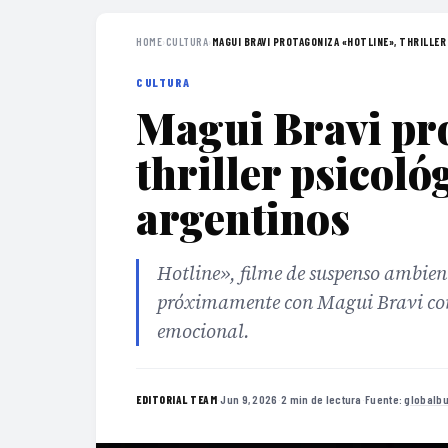
HOME
›
CULTURA
›
MAGUI BRAVI PROTAGONIZA «HOTLINE», THRILLER 
CULTURA
Magui Bravi pr
thriller psicoló
argentinos
Hotline», filme de suspenso ambient
próximamente con Magui Bravi com
emocional.
·
Jun 9, 2026
·
2 min de lectura
·
Fuente:
globalb
EDITORIAL TEAM