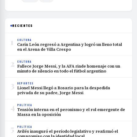
RECIENTES
1
CULTURA
Carín León regresó a Argentina y logró un lleno total
en el Arena de Villa Crespo
2
CULTURA
Fallece Jorge Messi, y la AFA rinde homenaje con un
minuto de silencio en todo el fútbol argentino
3
DEPORTES
Lionel Messi llegó a Rosario para la despedida
privada de su padre, Jorge Messi
4
POLÍTICA
Tensión interna en el peronismo y el rol emergente de
Massa en la oposición
5
POLÍTICA
Avilés inauguró el período legislativo y reafirmó el
compromiso con la identidad local