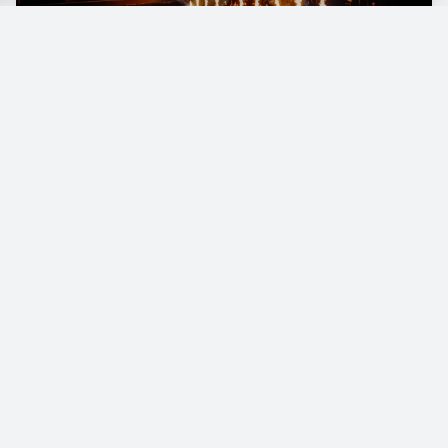
C
arín León volvió a pisar suelo argentino
para ofrecer un concierto que colmó el
Arena de Villa Crespo, confirmando la fuerte
conexión que mantiene con el público local
desde su primera visita. La noche se transformó
en una celebración musical que fusionó la
música regional mexicana con elementos
urbanos y cowboy, mientras el artista mostró
toda la energía de su banda y su capacidad para
transmitir emociones que van del desamor a las
raíces compartidas entre México y Argentina.