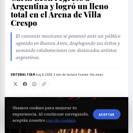
Argentina y logró un lleno
total en el Arena de Villa
Crespo
El cantante mexicano se presentó ante un público
agotado en Buenos Aires, desplegando sus éxitos y
sumando colaboraciones con destacados artistas
argentinos.
EDITORIAL TEAM
·
Aug 9, 2026
·
2 min de lectura
·
Fuente:
filo.news
Usamos cookies para mejorar tu
experiencia. Al continuar navegando,
ACEPTAR
aceptás nuestro
uso de cookies
.