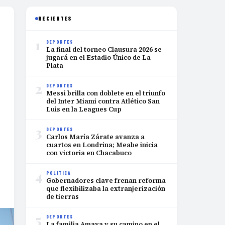
RECIENTES
1
DEPORTES
La final del torneo Clausura 2026 se
jugará en el Estadio Único de La
Plata
2
DEPORTES
Messi brilla con doblete en el triunfo
del Inter Miami contra Atlético San
Luis en la Leagues Cup
3
DEPORTES
Carlos María Zárate avanza a
cuartos en Londrina; Meabe inicia
con victoria en Chacabuco
4
POLÍTICA
Gobernadores clave frenan reforma
que flexibilizaba la extranjerización
de tierras
5
DEPORTES
La familia Amaya y su camino en el