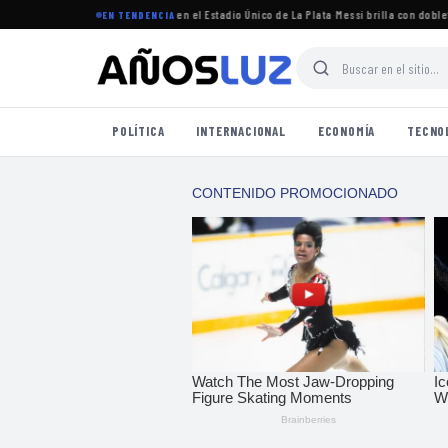
torneo Clausura 2026 se jugará en el Estadio Único de La Plata
·
Messi brilla con doblete e
EN TENDENCIA
POLÍTICA
INTERNACIONAL
ECONOMÍA
TECNO