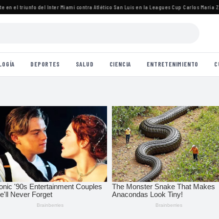
n el triunfo del Inter Miami contra Atlético San Luis en la Leagues Cup
·
Carlos María Zára
LOGÍA
DEPORTES
SALUD
CIENCIA
ENTRETENIMIENTO
C