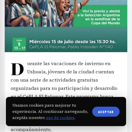
D
urante las vacaciones de invierno en
Ushuaia, jóvenes de la ciudad cuentan
con una serie de actividades gratuitas
organizadas para su participación y desarrollo
en el CePLA El Palomar. Este programa busca
ofrecer a los adolescentes un espacio de
Usamos cookies para mejorar tu
experiencia. Al continuar navegando,
ACEPTAR
encuentro, recreación y fortalecimiento de
aceptás nuestro
uso de cookies
.
vínculos en un ambiente de contención y
acompañamiento.