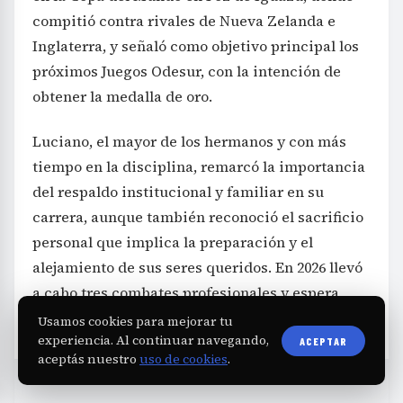
compitió contra rivales de Nueva Zelanda e
Inglaterra, y señaló como objetivo principal los
próximos Juegos Odesur, con la intención de
obtener la medalla de oro.
Luciano, el mayor de los hermanos y con más
tiempo en la disciplina, remarcó la importancia
del respaldo institucional y familiar en su
carrera, aunque también reconoció el sacrificio
personal que implica la preparación y el
alejamiento de sus seres queridos. En 2026 llevó
a cabo tres combates profesionales y espera
concretar algunos más en los meses venideros.
Usamos cookies para mejorar tu
experiencia. Al continuar navegando,
ACEPTAR
aceptás nuestro
uso de cookies
.