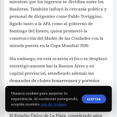
mientras que los ingresos se dividían entre los
finalistas. También influyó la cercanía política y
personal de dirigentes como Pablo Toviggino,
ligado tanto a la AFA como al gobierno de
Santiago del Estero, quien promovió la
construcción del Madre de las Ciudades con la
mirada puesta en la Copa Mundial 2030.
Sin embargo, en esta ocasión el foco se desplazó
estratégicamente hacia Buenos Aires y su
capital provincial, atendiendo además las
demandas de clubes bonaerenses y porteños
que reclamaban reducir el desgaste logístico
Usamos cookies para mejorar tu
que implicaba viajar continuamente a otras
experiencia. Al continuar navegando,
ACEPTAR
provincias para definir campeonatos.
aceptás nuestro
uso de cookies
.
El Estadio Único de La Plata, completado años