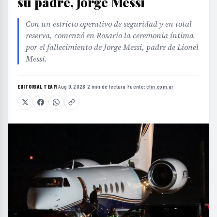
su padre, Jorge Messi
Con un estricto operativo de seguridad y en total
reserva, comenzó en Rosario la ceremonia íntima
por el fallecimiento de Jorge Messi, padre de Lionel
Messi.
EDITORIAL TEAM
·
Aug 9, 2026
·
2 min de lectura
·
Fuente:
cfin.com.ar