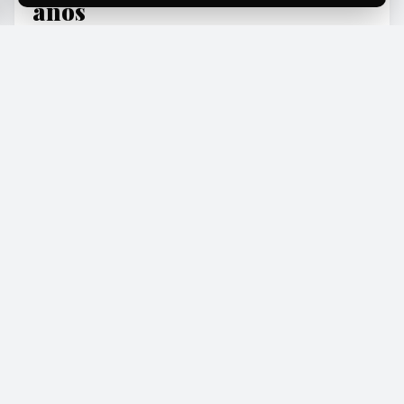
años
El equipo argentino enfrentará a Turquía en la
inédita sede del Ruca Che para avanzar hacia los
Qualifiers de la Copa Davis y buscar su victoria
número 100.
EDITORIAL TEAM
·
Aug 8, 2026
·
2 min de lectura
·
Fuente:
telegrafo.com.ar