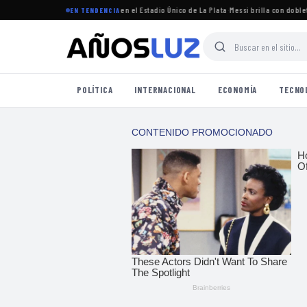
torneo Clausura 2026 se jugará en el Estadio Único de La Plata
·
Messi brilla con doblete en
EN TENDENCIA
POLÍTICA
INTERNACIONAL
ECONOMÍA
TECNO