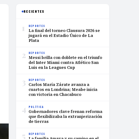
RECIENTES
1
DEPORTES
La final del torneo Clausura 2026 se
jugará en el Estadio Único de La
Plata
2
DEPORTES
Messi brilla con doblete en el triunfo
del Inter Miami contra Atlético San
Luis en la Leagues Cup
3
DEPORTES
Carlos María Zárate avanza a
cuartos en Londrina; Meabe inicia
con victoria en Chacabuco
4
POLÍTICA
Gobernadores clave frenan reforma
que flexibilizaba la extranjerización
de tierras
5
DEPORTES
La familia Amaya y su camino en el