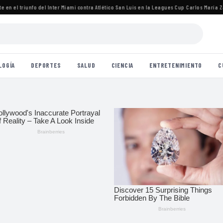
 el triunfo del Inter Miami contra Atlético San Luis en la Leagues Cup
·
Carlos María Zárat
LOGÍA
DEPORTES
SALUD
CIENCIA
ENTRETENIMIENTO
C