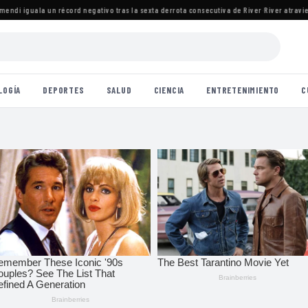
i iguala un récord negativo tras la sexta derrota consecutiva de River
·
River atraviesa 
LOGÍA
DEPORTES
SALUD
CIENCIA
ENTRETENIMIENTO
C