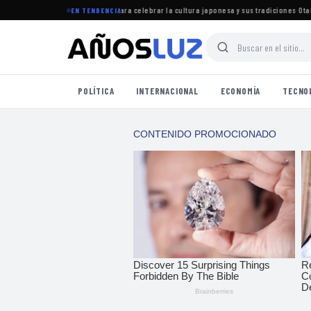
reúne a miles en Corrientes para celebrar la cultura japonesa y sus tradiciones
·
Otamend
EN TENDENCIA
POLÍTICA
INTERNACIONAL
ECONOMÍA
TECNO