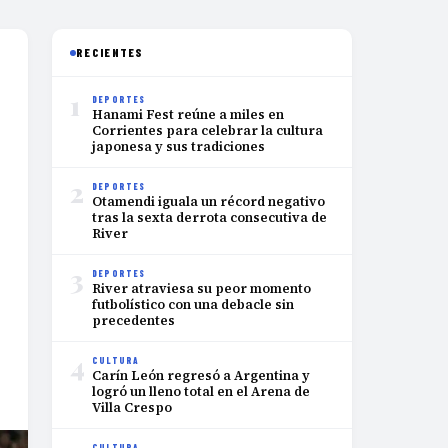
RECIENTES
1
DEPORTES
Hanami Fest reúne a miles en
Corrientes para celebrar la cultura
japonesa y sus tradiciones
2
DEPORTES
Otamendi iguala un récord negativo
tras la sexta derrota consecutiva de
River
3
DEPORTES
River atraviesa su peor momento
futbolístico con una debacle sin
precedentes
4
CULTURA
Carín León regresó a Argentina y
logró un lleno total en el Arena de
Villa Crespo
CULTURA