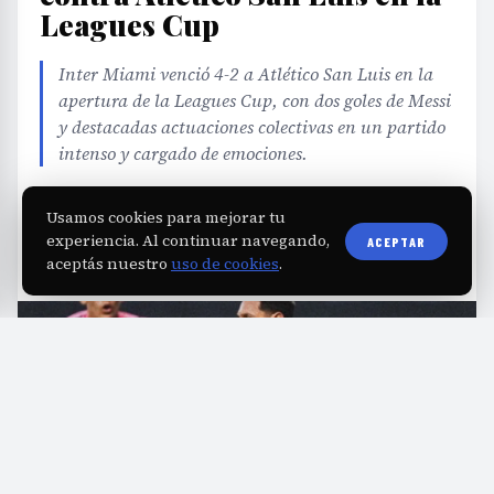
Leagues Cup
Inter Miami venció 4-2 a Atlético San Luis en la
apertura de la Leagues Cup, con dos goles de Messi
y destacadas actuaciones colectivas en un partido
intenso y cargado de emociones.
Usamos cookies para mejorar tu
EDITORIAL TEAM
·
Aug 6, 2026
·
2 min de lectura
·
Fuente:
fmimpacto107.com.ar
experiencia. Al continuar navegando,
ACEPTAR
aceptás nuestro
uso de cookies
.