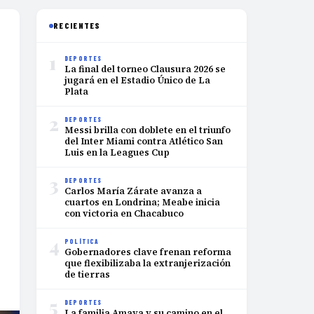
RECIENTES
1
DEPORTES
La final del torneo Clausura 2026 se
jugará en el Estadio Único de La
Plata
2
DEPORTES
Messi brilla con doblete en el triunfo
del Inter Miami contra Atlético San
Luis en la Leagues Cup
3
DEPORTES
Carlos María Zárate avanza a
cuartos en Londrina; Meabe inicia
con victoria en Chacabuco
4
POLÍTICA
Gobernadores clave frenan reforma
que flexibilizaba la extranjerización
de tierras
5
DEPORTES
La familia Amaya y su camino en el