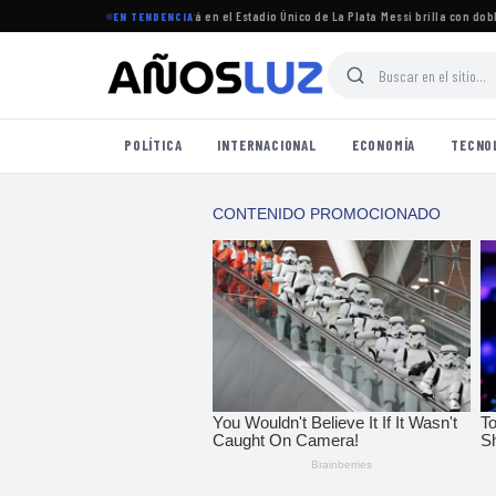
 torneo Clausura 2026 se jugará en el Estadio Único de La Plata
·
Messi brilla con doblete 
EN TENDENCIA
POLÍTICA
INTERNACIONAL
ECONOMÍA
TECNO