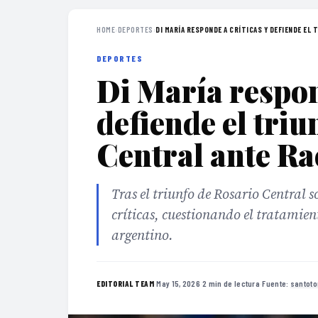
HOME
›
DEPORTES
›
DI MARÍA RESPONDE A CRÍTICAS Y DEFIENDE EL T
DEPORTES
Di María respon
defiende el triu
Central ante Ra
Tras el triunfo de Rosario Central 
críticas, cuestionando el tratamien
argentino.
·
May 15, 2026
·
2 min de lectura
·
Fuente:
santot
EDITORIAL TEAM