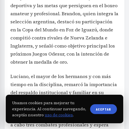
deportiva y las metas que persiguen en el boxeo
amateur y profesional. Brandon, quien integra la
selección argentina, destacó su participación
en la Copa del Mundo en Foz de Iguazú, donde
compitió contra rivales de Nueva Zelanda e
Inglaterra, y señaló como objetivo principal los
próximos Juegos Odesur, con la intención de
obtener la medalla de oro.
Luciano, el mayor de los hermanos y con más
tiempo en la disciplina, remarcó la importancia
del respaldo institucional y familiar en su
carrera, aunque también reconoció el sacrificio
Usamos cookies para mejorar tu
personal que implica la preparación y el
experiencia. Al continuar navegando,
ACEPTAR
aceptás nuestro
uso de cookies
.
alejamiento de sus seres queridos. En 2026 llevó
a cabo tres combates profesionales y espera