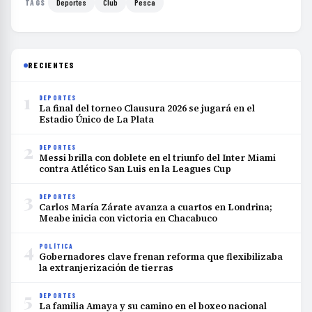
Deportes
Club
Pesca
TAGS
RECIENTES
1
DEPORTES
La final del torneo Clausura 2026 se jugará en el
Estadio Único de La Plata
2
DEPORTES
Messi brilla con doblete en el triunfo del Inter Miami
contra Atlético San Luis en la Leagues Cup
3
DEPORTES
Carlos María Zárate avanza a cuartos en Londrina;
Meabe inicia con victoria en Chacabuco
4
POLÍTICA
Gobernadores clave frenan reforma que flexibilizaba
la extranjerización de tierras
5
DEPORTES
La familia Amaya y su camino en el boxeo nacional