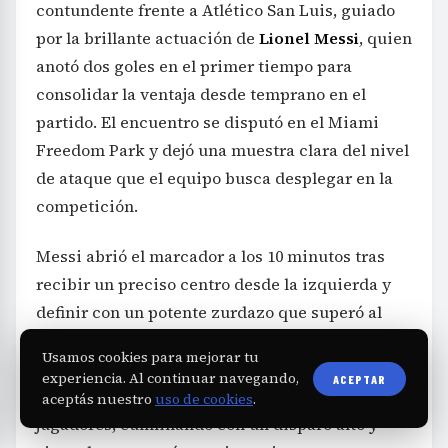
contundente frente a Atlético San Luis, guiado
por la brillante actuación de
Lionel Messi
, quien
anotó dos goles en el primer tiempo para
consolidar la ventaja desde temprano en el
partido. El encuentro se disputó en el Miami
Freedom Park y dejó una muestra clara del nivel
de ataque que el equipo busca desplegar en la
competición.
Messi abrió el marcador a los 10 minutos tras
recibir un preciso centro desde la izquierda y
definir con un potente zurdazo que superó al
arquero mexicano. Antes de finalizar la primera
Usamos cookies para mejorar tu
mitad, anotó nuevamente a los 43 minutos tras
experiencia. Al continuar navegando,
ACEPTAR
una jugada colectiva que involucró a varios
aceptás nuestro
uso de cookies
.
jugadores, culminando con un disparo alto y