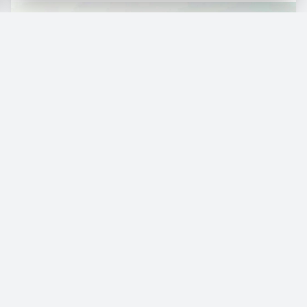
A
rgentina podría volver a albergar un Gran
Premio de Fórmula 1 tras más de dos
décadas de ausencia, apoyada en la renovación
del Autódromo Oscar y Juan Gálvez y el
creciente interés generado por el piloto Franco