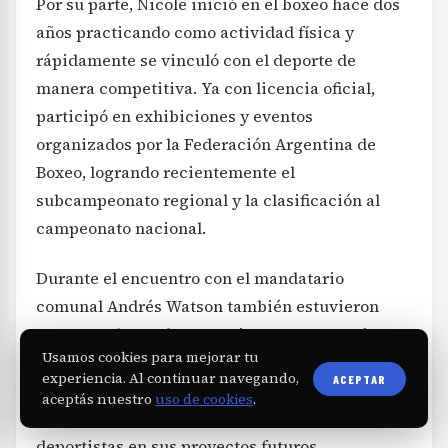
Por su parte, Nicole inició en el boxeo hace dos
años practicando como actividad física y
rápidamente se vinculó con el deporte de
manera competitiva. Ya con licencia oficial,
participó en exhibiciones y eventos
organizados por la Federación Argentina de
Boxeo, logrando recientemente el
subcampeonato regional y la clasificación al
campeonato nacional.
Durante el encuentro con el mandatario
comunal Andrés Watson también estuvieron
presentes los padres, Sergio Amaya y Romina
Usamos cookies para mejorar tu
Marco, junto a la responsable de Cultura,
experiencia. Al continuar navegando,
ACEPTAR
Deportes y Recreación, Estefanía Nieva, quienes
aceptás nuestro
uso de cookies
.
acompañan y apoyan el desarrollo de los jóvenes
deportistas en sus proyectos futuros.