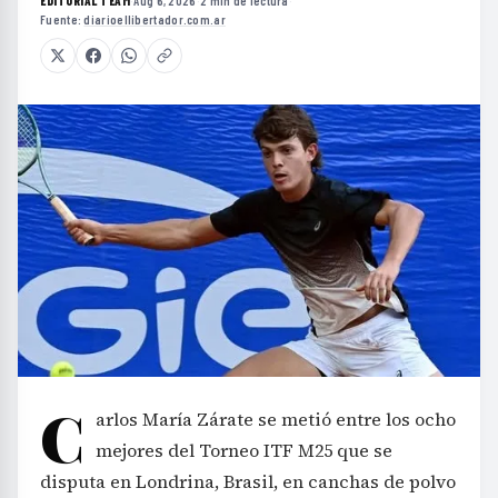
EDITORIAL TEAM
·
Aug 6, 2026
·
2 min de lectura
·
Fuente:
diarioellibertador.com.ar
C
arlos María Zárate se metió entre los ocho
mejores del Torneo ITF M25 que se
disputa en Londrina, Brasil, en canchas de polvo