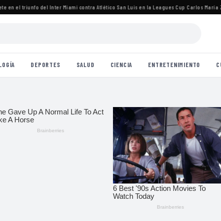
en el triunfo del Inter Miami contra Atlético San Luis en la Leagues Cup
·
Carlos María Zár
LOGÍA
DEPORTES
SALUD
CIENCIA
ENTRETENIMIENTO
C