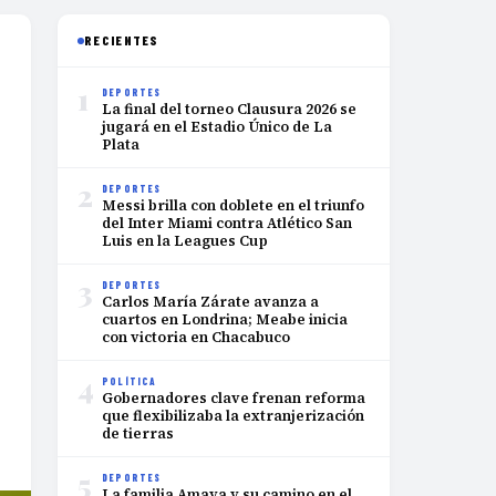
RECIENTES
1
DEPORTES
La final del torneo Clausura 2026 se
jugará en el Estadio Único de La
Plata
2
DEPORTES
Messi brilla con doblete en el triunfo
del Inter Miami contra Atlético San
Luis en la Leagues Cup
3
DEPORTES
Carlos María Zárate avanza a
cuartos en Londrina; Meabe inicia
con victoria en Chacabuco
4
POLÍTICA
Gobernadores clave frenan reforma
que flexibilizaba la extranjerización
de tierras
5
DEPORTES
La familia Amaya y su camino en el