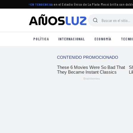
 torneo Clausura 2026 se jugará en el Estadio Único de La Plata
·
Messi brilla con doblete 
EN TENDENCIA
POLÍTICA
INTERNACIONAL
ECONOMÍA
TECNO