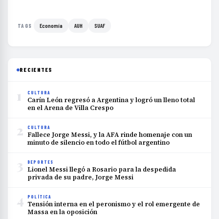
Economía
AUH
SUAF
TAGS
RECIENTES
1
CULTURA
Carín León regresó a Argentina y logró un lleno total
en el Arena de Villa Crespo
2
CULTURA
Fallece Jorge Messi, y la AFA rinde homenaje con un
minuto de silencio en todo el fútbol argentino
3
DEPORTES
Lionel Messi llegó a Rosario para la despedida
privada de su padre, Jorge Messi
4
POLÍTICA
Tensión interna en el peronismo y el rol emergente de
Massa en la oposición