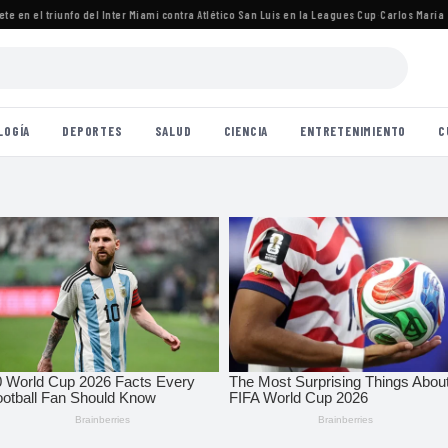
en el triunfo del Inter Miami contra Atlético San Luis en la Leagues Cup
·
Carlos María Zára
LOGÍA
DEPORTES
SALUD
CIENCIA
ENTRETENIMIENTO
C