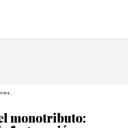
TES D...
el monotributo: