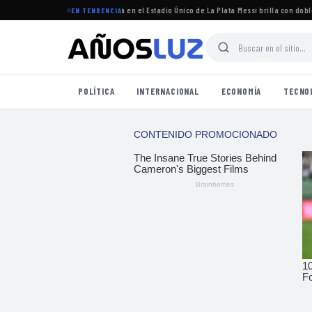
 torneo Clausura 2026 se jugará en el Estadio Único de La Plata
·
Messi brilla con doblete 
EN TENDENCIA
POLÍTICA
INTERNACIONAL
ECONOMÍA
TECNO