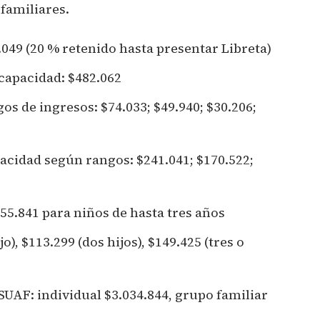
familiares.
049 (20 % retenido hasta presentar Libreta)
capacidad: $482.062
s de ingresos: $74.033; $49.940; $30.206;
acidad según rangos: $241.041; $170.522;
5.841 para niños de hasta tres años
o), $113.299 (dos hijos), $149.425 (tres o
SUAF: individual $3.034.844, grupo familiar