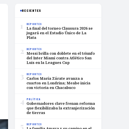
RECIENTES
1
DEPORTES
La final del torneo Clausura 2026 se
jugará en el Estadio Único de La
Plata
2
DEPORTES
Messi brilla con doblete en el triunfo
del Inter Miami contra Atlético San
Luis en la Leagues Cup
3
DEPORTES
Carlos María Zárate avanza a
cuartos en Londrina; Meabe inicia
con victoria en Chacabuco
4
POLÍTICA
Gobernadores clave frenan reforma
que flexibilizaba la extranjerización
de tierras
5
DEPORTES
La familia Amaya y su camino en el