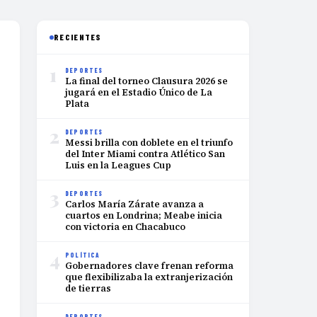
RECIENTES
1
DEPORTES
La final del torneo Clausura 2026 se
jugará en el Estadio Único de La
Plata
2
DEPORTES
Messi brilla con doblete en el triunfo
del Inter Miami contra Atlético San
Luis en la Leagues Cup
3
DEPORTES
Carlos María Zárate avanza a
cuartos en Londrina; Meabe inicia
con victoria en Chacabuco
4
POLÍTICA
Gobernadores clave frenan reforma
que flexibilizaba la extranjerización
de tierras
DEPORTES