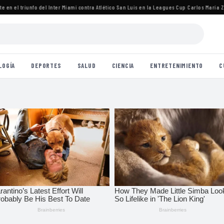
n el triunfo del Inter Miami contra Atlético San Luis en la Leagues Cup
·
Carlos María Zára
LOGÍA
DEPORTES
SALUD
CIENCIA
ENTRETENIMIENTO
C