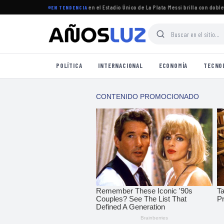
 torneo Clausura 2026 se jugará en el Estadio Único de La Plata
·
Messi brilla con doblete e
EN TENDENCIA
POLÍTICA
INTERNACIONAL
ECONOMÍA
TECNO