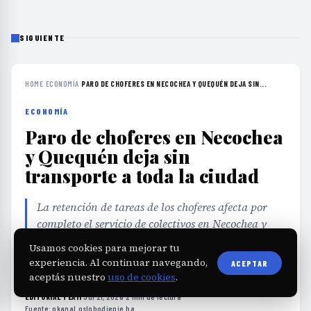
SIGUIENTE
HOME
›
ECONOMÍA
›
PARO DE CHOFERES EN NECOCHEA Y QUEQUÉN DEJA SIN...
ECONOMÍA
Paro de choferes en Necochea
y Quequén deja sin
transporte a toda la ciudad
La retención de tareas de los choferes afecta por
completo el servicio de colectivos en Necochea y
Quequén, generando preocupación por la
Usamos cookies para mejorar tu
continuidad del transporte público.
experiencia. Al continuar navegando,
ACEPTAR
aceptás nuestro
uso de cookies
.
EDITORIAL TEAM
·
Jul 21, 2026
·
2 min de lectura
·
Fuente:
okanal.oslobodjenje.ba